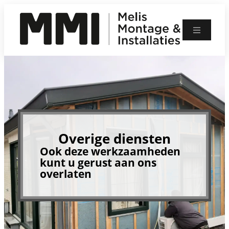
Ga
naar
de
Kozijnen
inhoud
Garagedeuren
Rolluiken / Screens
Overige diensten
+31 655 690 711
info@melismontage.nl
Overige diensten
Ook deze werkzaamheden
kunt u gerust aan ons
overlaten