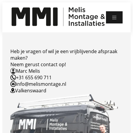
Ga
naar
de
Kozijnen
inhoud
Garagedeuren
Rolluiken / Screens
Overige diensten
Heb je vragen of wil je een vrijblijvende afspraak
+31 655 690 711
maken?
info@melismontage.nl
Neem gerust contact op!
Marc Melis
+31 655 690 711
info@melismontage.nl
Valkenswaard